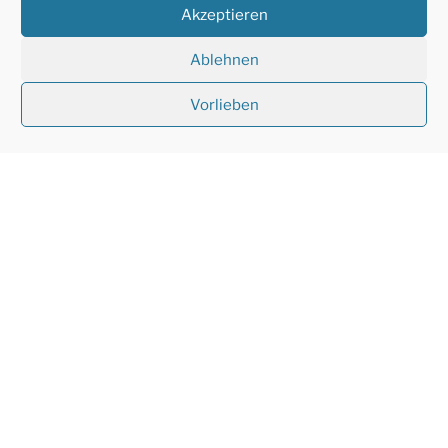
Akzeptieren
klick auf das Bild…
Ablehnen
Vorlieben
Stolz präsentiert von WordPress